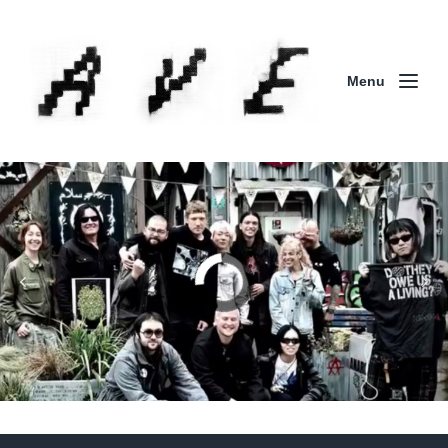
Menu
Column | 「実録・BAD BREEDING + KLONNS +
ZENOCIDE 欧州 / 英国紀行 ～外伝～」By Maeda
(ZENOCIDE | No Sanctuary | CORNER PRINTING)
ブリストル編