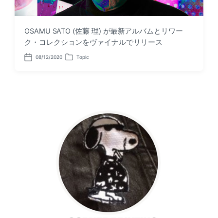
OSAMU SATO (佐藤 理) が最新アルバムとリワー
ク・コレクションをヴァイナルでリリース
08/12/2020
Topic
P
P
o
o
s
s
t
t
d
e
a
d
t
i
e
n