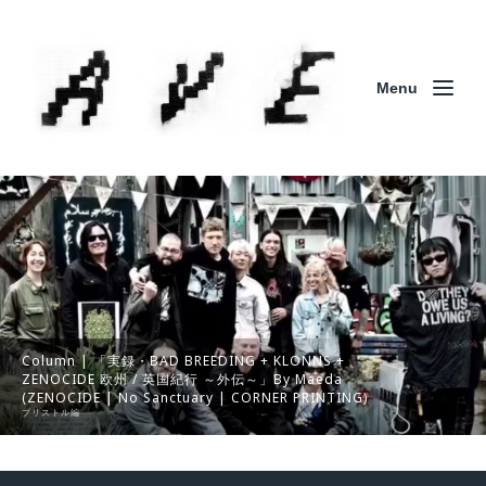
Menu
Column | 「実録・BAD BREEDING + KLONNS +
ZENOCIDE 欧州 / 英国紀行 ～外伝～」By Maeda
(ZENOCIDE | No Sanctuary | CORNER PRINTING)
ブリストル編