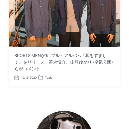
SPORTS MENが1stフル・アルバム『耳をすまし
て』をリリース 笹倉慎介、山崎ゆかり (空気公団)
らがコメント
10/16/2020
Topic
P
P
o
o
s
s
t
t
d
e
a
d
t
i
e
n