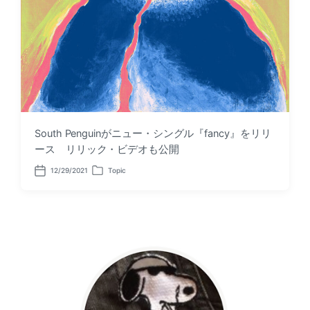
South Penguinがニュー・シングル『fancy』をリリ
ース リリック・ビデオも公開
12/29/2021
Topic
P
P
o
o
s
s
t
t
d
e
a
d
t
i
e
n