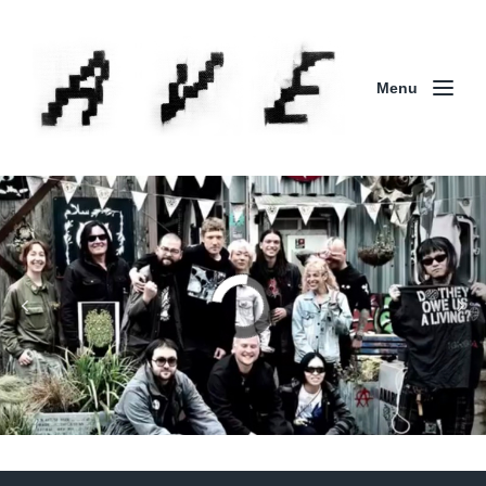
Menu
Column | 「実録・BAD BREEDING + KLONNS +
ZENOCIDE 欧州 / 英国紀行 ～外伝～」By Maeda
(ZENOCIDE | No Sanctuary | CORNER PRINTING)
ブリストル編