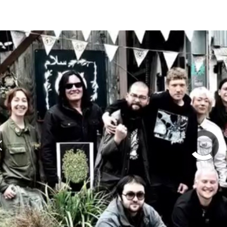
olumn | 「実録・BAD BREEDING + KLONNS + Z