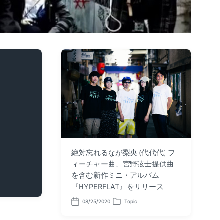
絶対忘れるなが梨央 (代代代) フ
ィーチャー曲、宮野弦士提供曲
を含む新作ミニ・アルバム
『HYPERFLAT』をリリース
08/25/2020
Topic
P
P
o
o
s
s