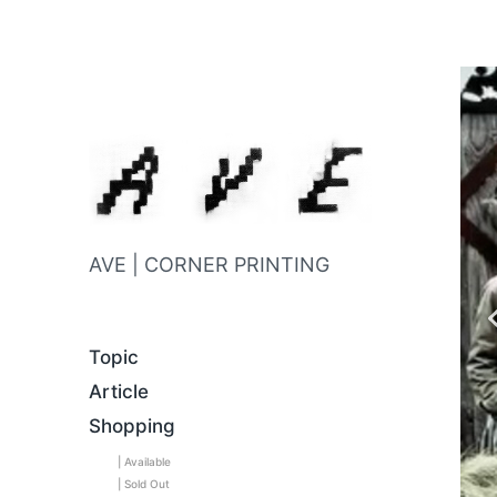
AVE | CORNER PRINTING
Topic
Article
Shopping
| Available
| Sold Out
C