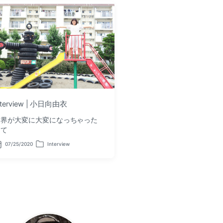
nterview | 小日向由衣
世界が大変に大変になっちゃった
って
07/25/2020
Interview
P
o
s
t
e
d
i
n