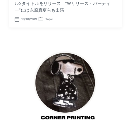
ル2タイトルをリリース “Wリリース・パーティ
ー”には永原真夏らも出演
10/18/2019
Topic
P
P
o
o
s
s
t
t
d
e
a
d
t
i
e
n