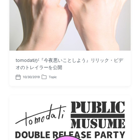
tomodatiが『今夜悪いことしよう』リリック・ビデ
オのトレイラーを公開
10/30/2019
Topic
P
P
o
o
s
s
t
t
d
e
a
d
t
i
e
n