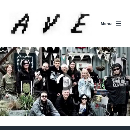
Menu
Column | 「実録・BAD BREEDING + KLONNS +
ZENOCIDE 欧州 / 英国紀行 ～外伝～」By Maeda
(ZENOCIDE | No Sanctuary | CORNER PRINTING)
ブリストル編