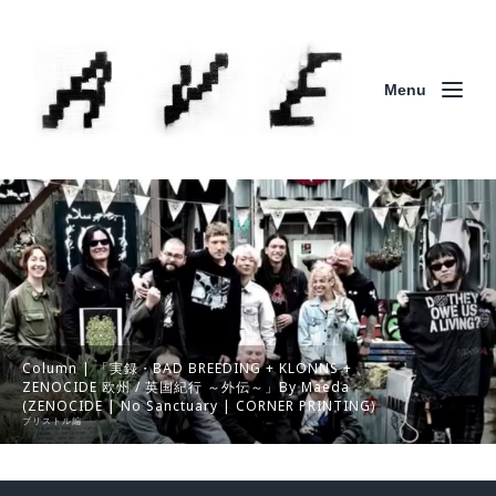
Menu
Column | 「実録・BAD BREEDING + KLONNS +
ZENOCIDE 欧州 / 英国紀行 ～外伝～」By Maeda
(ZENOCIDE | No Sanctuary | CORNER PRINTING)
ブリストル編