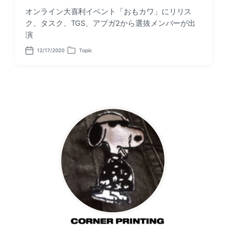
オンライン大喜利イベント「おもカワ」にリリス
ク、タスク、TGS、アプガ2から選抜メンバーが出
演
12/17/2020
Topic
P
P
o
o
s
s
t
t
d
e
a
d
t
i
e
n