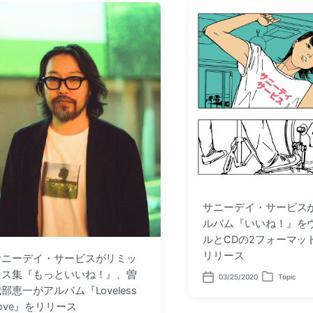
サニーデイ・サービスが1
ルバム『いいね！』を
ルとCDの2フォーマッ
リリース
サニーデイ・サービスがリミッ
クス集『もっといいね！』、曽
03/25/2020
Topic
P
P
部恵一がアルバム『Loveless
o
o
s
s
ove』をリリース
t
t