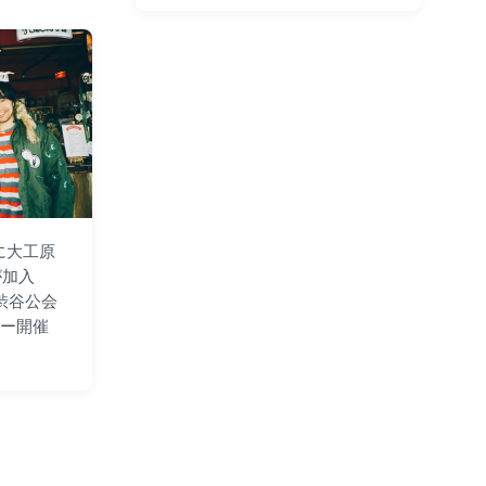
o
o
s
s
t
t
d
e
a
d
t
i
e
n
に大工原
) が加入
 (渋谷公会
アー開催