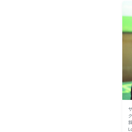
f
i
e
l
d
我
L