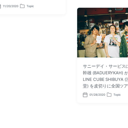
d
e
11/20/2020
Topic
P
a
d
o
t
i
s
e
n
t
e
d
i
n
サニーデイ・サービス
幹雄 (BADUERYKAH
LINE CUBE SHIBUYA
堂) を皮切りに全国ツ
01/28/2020
Topic
P
P
o
o
s
s
t
t
d
e
a
d
t
i
e
n