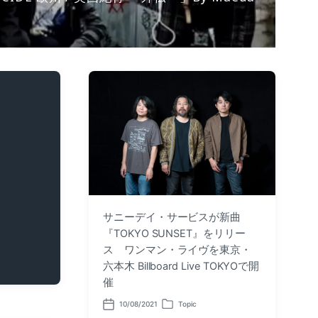
サニーデイ・サービスが新曲
『TOKYO SUNSET』をリリー
ス ワンマン・ライヴを東京・
六本木 Billboard Live TOKYOで開
催
10/08/2021
Topic
P
P