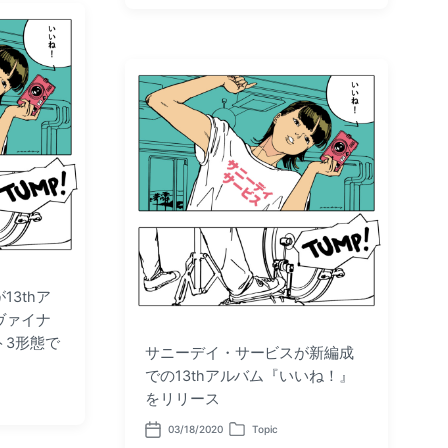
o
o
s
s
t
t
d
e
a
d
t
i
e
n
3thア
ヴァイナ
ト3形態で
サニーデイ・サービスが新編成
での13thアルバム『いいね！』
をリリース
03/18/2020
Topic
P
P