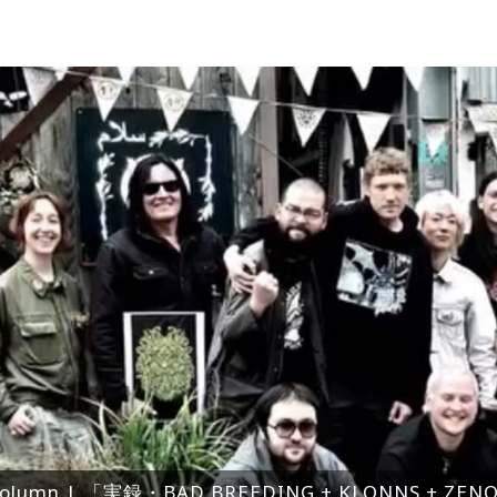
olumn | 「実録・BAD BREEDING + KLONNS + Z