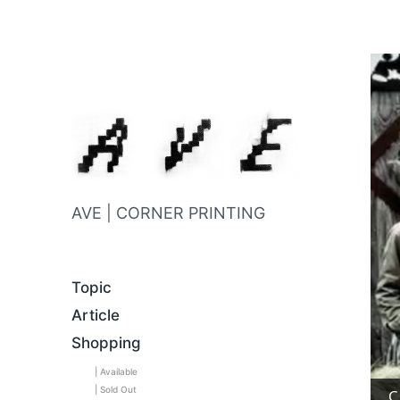
AVE | CORNER PRINTING
Topic
Article
Shopping
| Available
| Sold Out
C