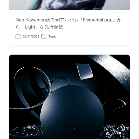
Nao Kawamuraが2ndアルバム『Elemental pop』か
ら「Light」を先行配信
05/11/2022
Topic
P
P
o
o
s
s
t
t
d
e
a
d
t
i
e
n