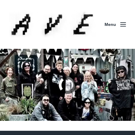
Menu
Column | 「実録・BAD BREEDING + KLONNS +
ZENOCIDE 欧州 / 英国紀行 ～外伝～」By Maeda
(ZENOCIDE | No Sanctuary | CORNER PRINTING)
ブリストル編