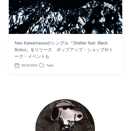
Nao Kawamauraがシングル『Shelter feat. Black
Boboi』をリリース ポップアップ・ショップやト
ーク・イベントも
02/02/2022
Topic
P
P
o
o
s
s
t
t
d
e
a
d
t
i
e
n