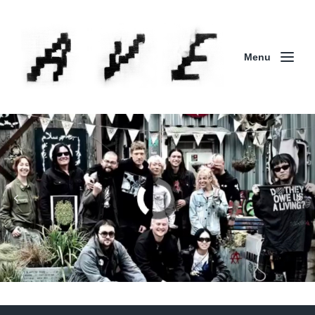
Menu
Column | 「実録・BAD BREEDING + KLONNS +
ZENOCIDE 欧州 / 英国紀行 ～外伝～」By Maeda
(ZENOCIDE | No Sanctuary | CORNER PRINTING)
ブリストル編