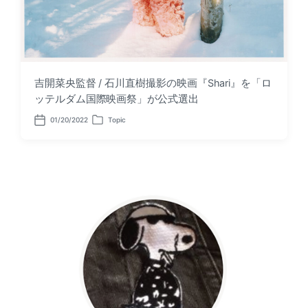
吉開菜央監督 / 石川直樹撮影の映画『Shari』を「ロ
ッテルダム国際映画祭」が公式選出
01/20/2022
Topic
P
P
o
o
s
s
t
t
d
e
a
d
t
i
e
n