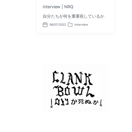
Interview | NRQ
自分たちが何を重要視しているか
06/07/2022
Interview
P
P
o
o
s
s
t
t
d
e
a
d
t
i
e
n