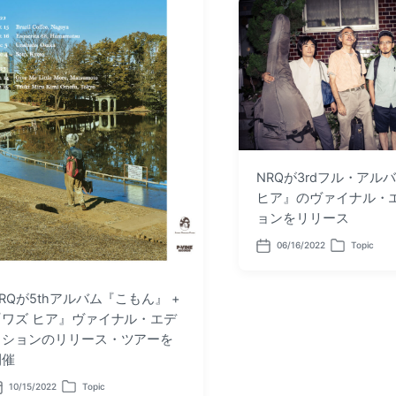
t
i
e
n
NRQが3rdフル・アル
ヒア』のヴァイナル・
ョンをリリース
06/16/2022
Topic
P
P
o
o
s
s
t
t
RQが5thアルバム『こもん』 +
d
e
『ワズ ヒア』ヴァイナル・エデ
a
d
t
i
ィションのリリース・ツアーを
e
n
開催
10/15/2022
Topic
P