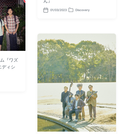
ん』
01/03/2023
Discovery
P
P
o
o
s
s
t
t
d
e
a
d
t
i
e
n
バム『ワズ
エディシ