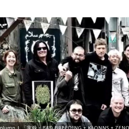
olumn | 「実録・BAD BREEDING + KLONNS + Z