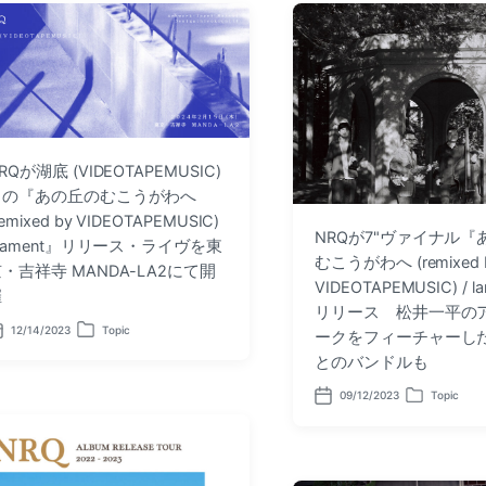
RQが湖底 (VIDEOTAPEMUSIC)
との『あの丘のむこうがわへ
remixed by VIDEOTAPEMUSIC)
NRQが7"ヴァイナル『
 lament』リリース・ライヴを東
むこうがわへ (remixed 
・吉祥寺 MANDA-LA2にて開
VIDEOTAPEMUSIC) / 
催
リリース 松井一平の
12/14/2023
Topic
ークをフィーチャーし
P
o
とのバンドルも
s
t
09/12/2023
Topic
e
P
P
d
o
o
i
s
s
n
t
t
d
e
a
d