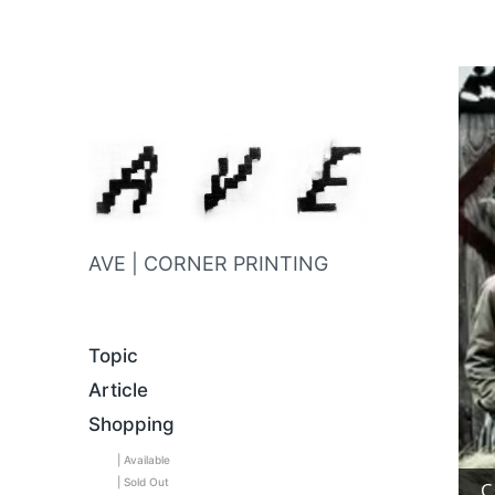
AVE | CORNER PRINTING
Topic
Article
Shopping
| Available
| Sold Out
C