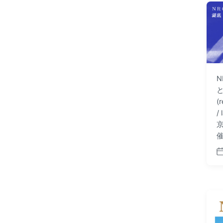
f
i
e
l
d
N
(
/
京
P
o
s
t
d
a
t
e