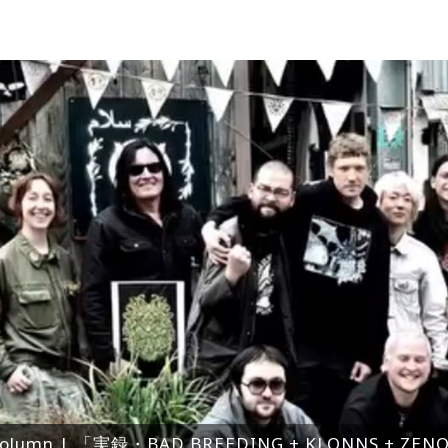
olumn | 「実録・BAD BREEDING + KLONNS + Z