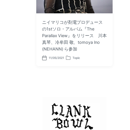
ニイマリコが剤電プロデュース
の1stソロ・アルバム『The
Parallax View』をリリース 川本
真琴、冷牟田 敬、tomoya lno
(NEHANN) ら参加
11/05/2021
Topic
P
P
o
o
s
s
t
t
d
e
a
d
t
i
e
n