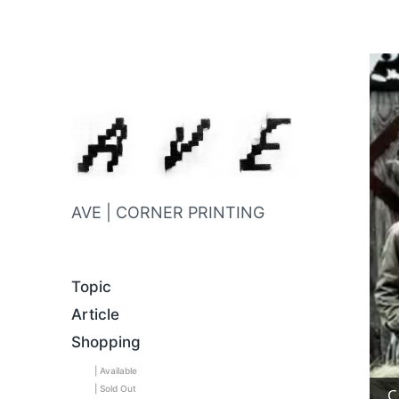
AVE | CORNER PRINTING
Topic
Article
Shopping
| Available
| Sold Out
C