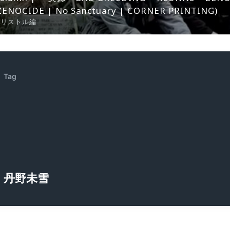
ZENOCIDE | No Sanctuary | CORNER PRINTING)
ブリストル編
Tag
丹野未雪