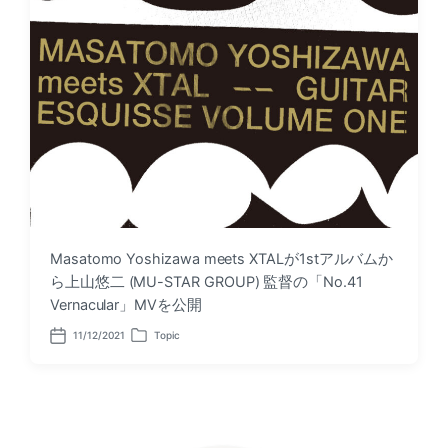
Masatomo Yoshizawa meets XTALが1stアルバムか
ら上山悠二 (MU-STAR GROUP) 監督の「No.41
Vernacular」MVを公開
11/12/2021
Topic
P
P
o
o
s
s
t
t
d
e
a
d
t
i
e
n