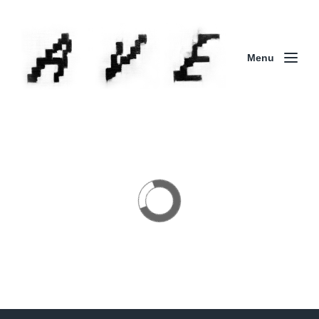
Menu
Column | 「実録・BAD BREEDING + KLONNS +
ZENOCIDE 欧州 / 英国紀行 ～外伝～」By Maeda
(ZENOCIDE | No Sanctuary | CORNER PRINTING)
ブリストル編