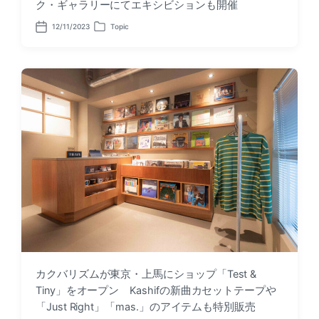
ク・ギャラリーにてエキシビションも開催
12/11/2023
Topic
P
P
o
o
s
s
t
t
d
e
a
d
t
i
e
n
カクバリズムが東京・上馬にショップ「Test &
Tiny」をオープン Kashifの新曲カセットテープや
「Just Right」「mas.」のアイテムも特別販売