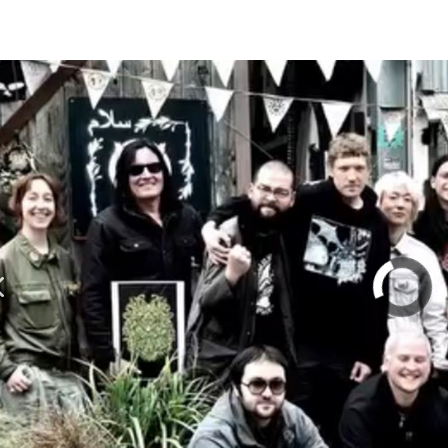
olumn | 「実録・BAD BREEDING + KLONNS + Z