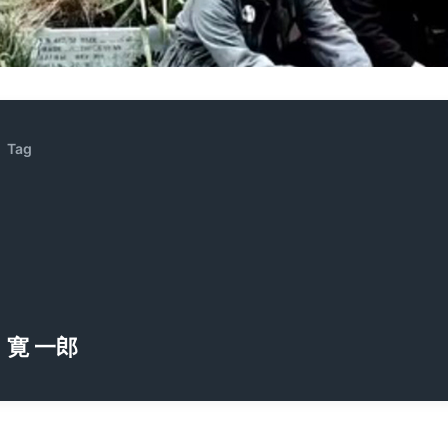
ZENOCIDE | No Sanctuary | CORNER PRINTING)
ブリストル編
Tag
寛 一郎