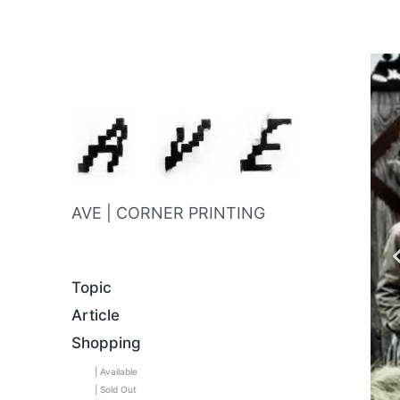
AVE | CORNER PRINTING
Topic
Article
Shopping
| Available
| Sold Out
C