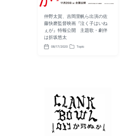
仲野太賀、吉岡里帆ら出演の佐
藤快磨監督映画『泣く子はいね
ぇが』特報公開 主題歌・劇伴
は折坂悠太
08/17/2020
Topic
P
P
o
o
s
s
t
t
d
e
a
d
t
i
e
n