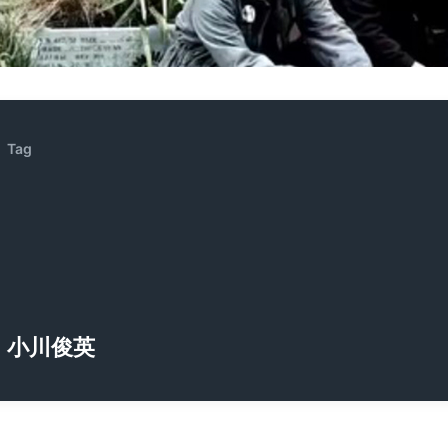
ZENOCIDE | No Sanctuary | CORNER PRINTING)
ブリストル編
Tag
小川俊英