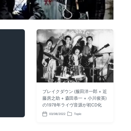
ブレイクダウン (服田洋一郎 + 近
藤房之助 + 森田恭一 + 小川俊英)
の1978年ライヴ音源が初CD化
03/08/2022
Topic
P
P
o
o
s
s
t
t