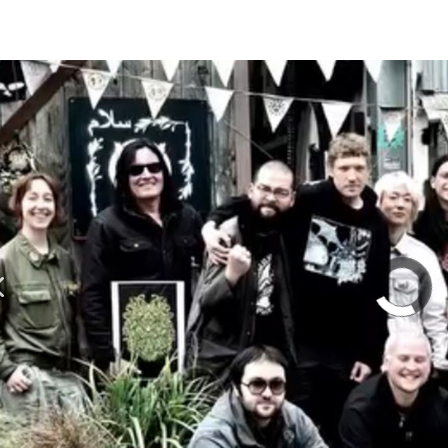
olumn | 「実録・BAD BREEDING + KLONNS + Z