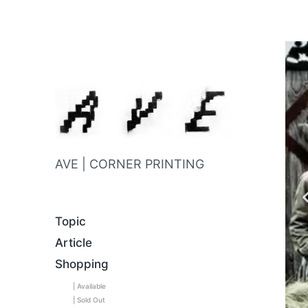
AVE | CORNER PRINTING
Topic
Article
Shopping
| Available
| Sold Out
C