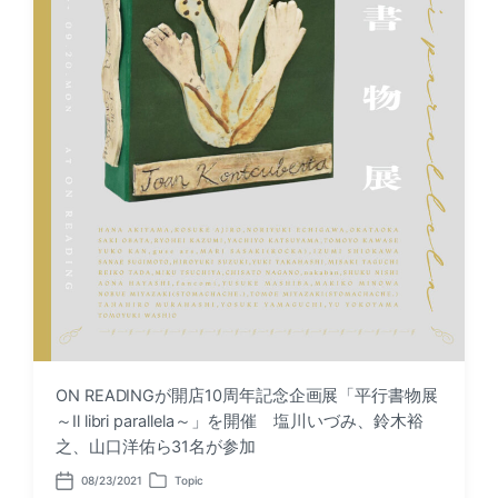
ON READINGが開店10周年記念企画展「平行書物展
～Il libri parallela～」を開催 塩川いづみ、鈴木裕
之、山口洋佑ら31名が参加
08/23/2021
Topic
P
P