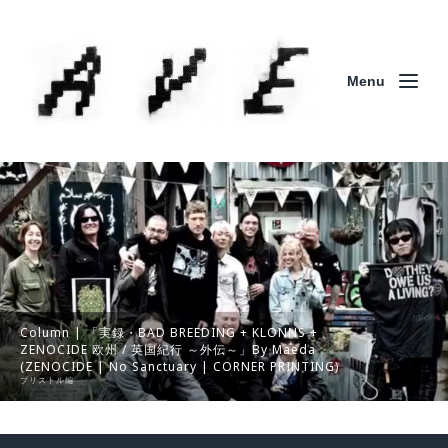
Menu
Column | 「実録・BAD BREEDING + KLONNS +
ZENOCIDE 欧州 / 英国紀行 ～外伝～」By Maeda
(ZENOCIDE | No Sanctuary | CORNER PRINTING)
ブリストル編