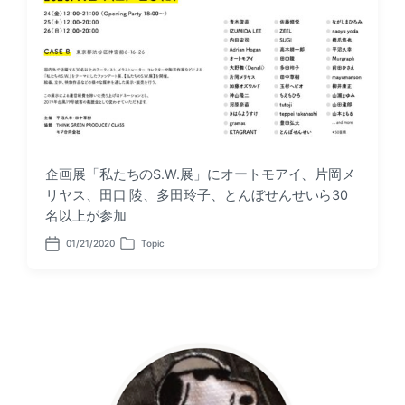
企画展「私たちのS.W.展」にオートモアイ、片岡メ
リヤス、田口 陵、多田玲子、とんぼせんせいら30
名以上が参加
01/21/2020
Topic
P
P
o
o
s
s
t
t
d
e
a
d
t
i
e
n