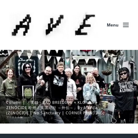
Menu
Column | 「実録・BAD BREEDING + KLONNS +
ZENOCIDE 欧州 / 英国紀行 ～外伝～」By Maeda
(ZENOCIDE | No Sanctuary | CORNER PRINTING)
ブリストル編