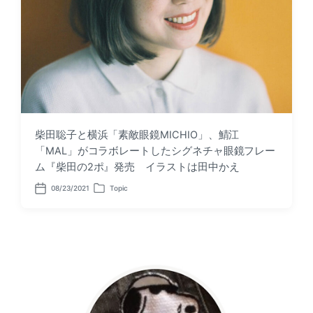
柴田聡子と横浜「素敵眼鏡MICHIO」、鯖江
「MAL」がコラボレートしたシグネチャ眼鏡フレー
ム『柴田の2ポ』発売 イラストは田中かえ
08/23/2021
Topic
P
P
o
o
s
s
t
t
d
e
a
d
t
i
e
n