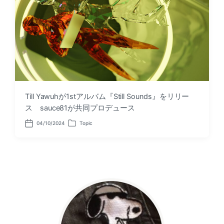
Till Yawuhが1stアルバム『Still Sounds』をリリー
ス sauce81が共同プロデュース
04/10/2024
Topic
P
P
o
o
s
s
t
t
d
e
a
d
t
i
e
n