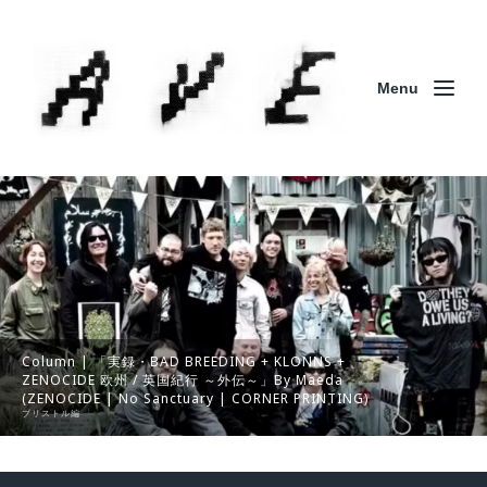
Menu
Column | 「実録・BAD BREEDING + KLONNS +
ZENOCIDE 欧州 / 英国紀行 ～外伝～」By Maeda
(ZENOCIDE | No Sanctuary | CORNER PRINTING)
ブリストル編