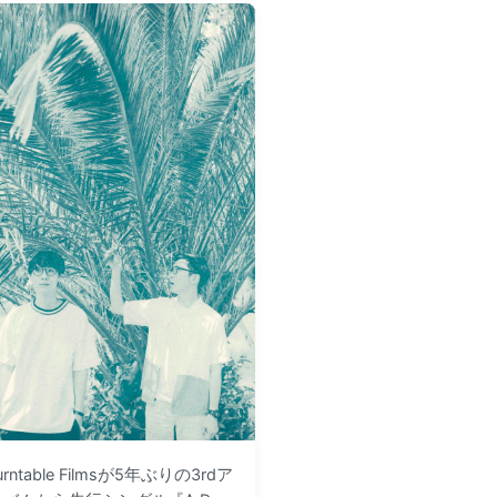
urntable Filmsが5年ぶりの3rdア