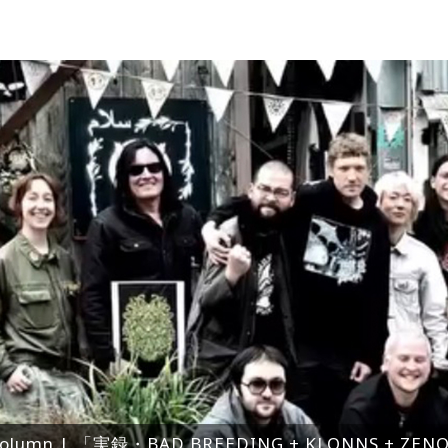
olumn | 「実録・BAD BREEDING + KLONNS + Z