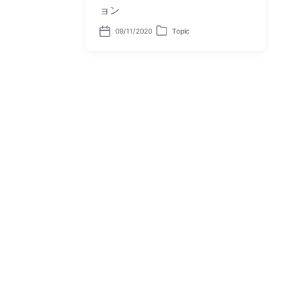
ョン
09/11/2020
Topic
P
P
o
o
s
s
t
t
d
e
a
d
t
i
e
n