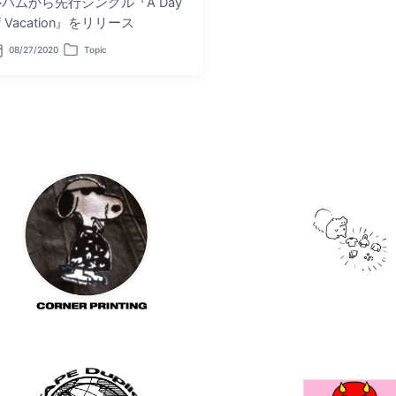
ルバムから先行シングル『A Day
f Vacation』をリリース
08/27/2020
Topic
P
o
s
t
e
d
i
n