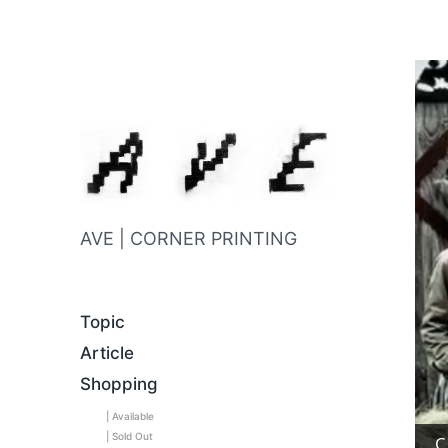
AVE | CORNER PRINTING
Topic
Article
Shopping
| Available
| Sold Out
C