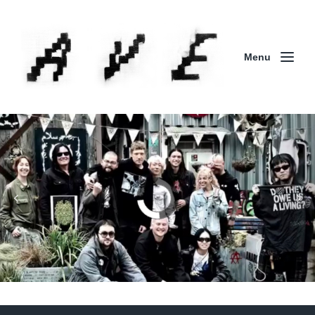
Menu
Column | 「実録・BAD BREEDING + KLONNS +
ZENOCIDE 欧州 / 英国紀行 ～外伝～」By Maeda
(ZENOCIDE | No Sanctuary | CORNER PRINTING)
ブリストル編