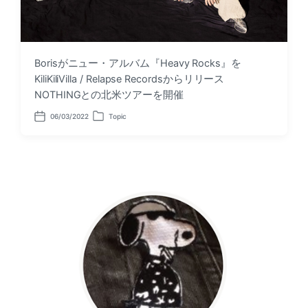
Borisがニュー・アルバム『Heavy Rocks』を
KiliKiliVilla / Relapse Recordsからリリース
NOTHINGとの北米ツアーを開催
06/03/2022
Topic
P
P
o
o
s
s
t
t
d
e
a
d
t
i
e
n