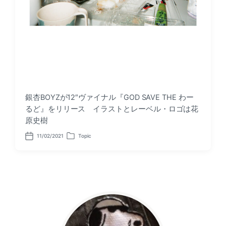
銀杏BOYZが12″ヴァイナル『GOD SAVE THE わー
るど』をリリース イラストとレーベル・ロゴは花
原史樹
11/02/2021
Topic
P
P
o
o
s
s
t
t
d
e
a
d
t
i
e
n