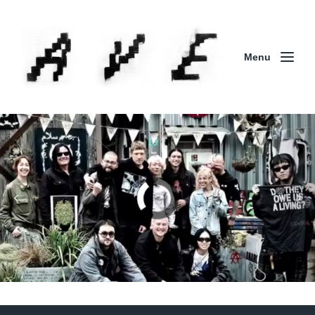
Menu
Column | 「実録・BAD BREEDING + KLONNS +
ZENOCIDE 欧州 / 英国紀行 ～外伝～」By Maeda
(ZENOCIDE | No Sanctuary | CORNER PRINTING)
ブリストル編