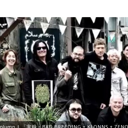
olumn | 「実録・BAD BREEDING + KLONNS + Z