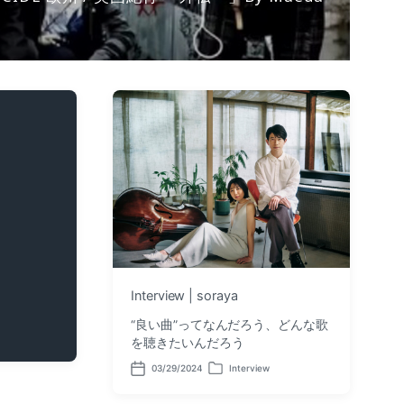
Interview | soraya
“良い曲”ってなんだろう、どんな歌
を聴きたいんだろう
03/29/2024
Interview
P
P
o
o
s
s