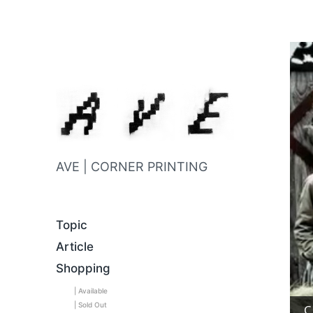
AVE | CORNER PRINTING
Topic
Article
Shopping
| Available
| Sold Out
C