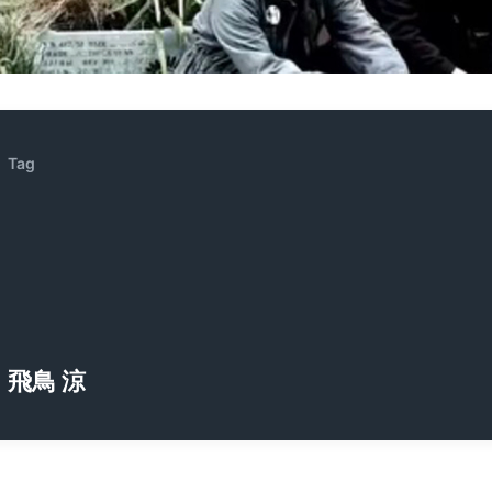
ZENOCIDE | No Sanctuary | CORNER PRINTING)
ブリストル編
Tag
飛鳥 涼