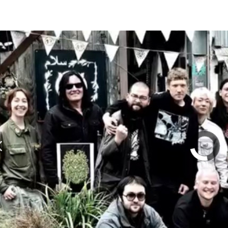
olumn | 「実録・BAD BREEDING + KLONNS + Z