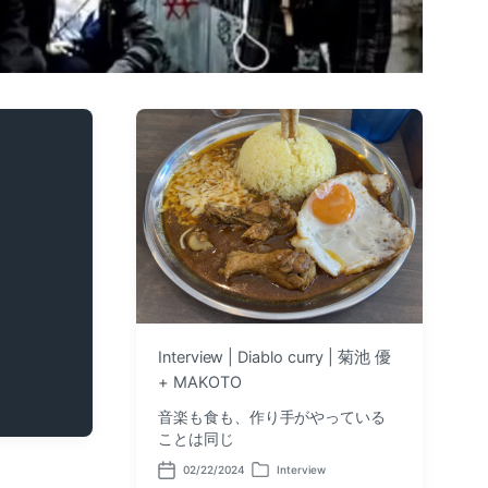
Interview | Diablo curry | 菊池 優
+ MAKOTO
音楽も食も、作り手がやっている
ことは同じ
02/22/2024
Interview
P
P