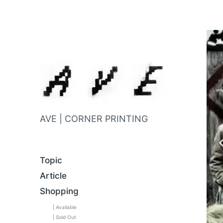
AVE | CORNER PRINTING
Topic
Article
Shopping
| Available
| Sold Out
C