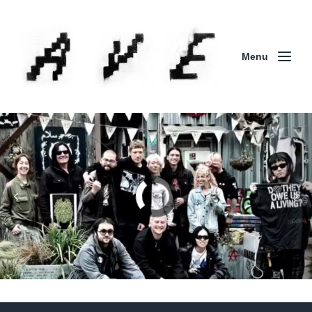
Menu
Column | 「実録・BAD BREEDING + KLONNS +
ZENOCIDE 欧州 / 英国紀行 ～外伝～」By Maeda
(ZENOCIDE | No Sanctuary | CORNER PRINTING)
ブリストル編