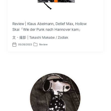
Review | Klaus Abelmann, Detlef Max, Hollow
Skai『Wie der Punk nach Hannover kam』
文・撮影 | Takashi Makabe / Zodiak
05/26/2023
Review
P
P
o
o
s
s
t
t
d
e
a
d
t
i
e
n