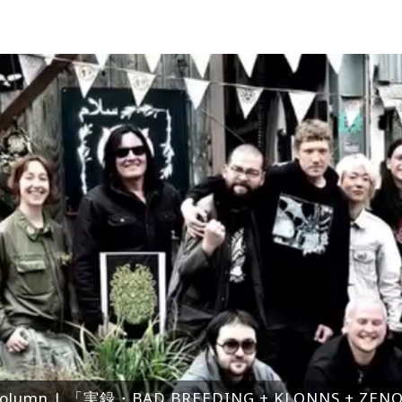
olumn | 「実録・BAD BREEDING + KLONNS + Z