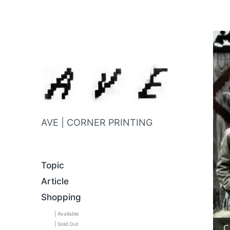
AVE | CORNER PRINTING
Topic
Article
Shopping
| Available
| Sold Out
C