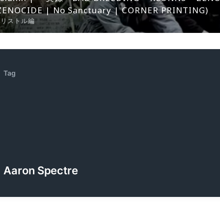
ZENOCIDE | No Sanctuary | CORNER PRINTING)
ブリストル編
Tag
Aaron Spectre