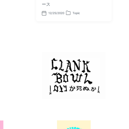
ース
12/25/2020
Topic
P
P
o
o
s
s
t
t
d
e
a
d
t
i
e
n