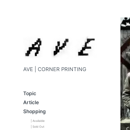
AVE | CORNER PRINTING
Topic
Article
Shopping
| Available
| Sold Out
C