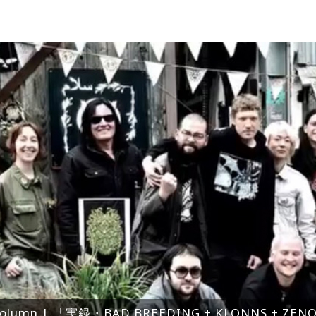
olumn | 「実録・BAD BREEDING + KLONNS + Z