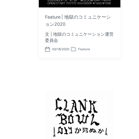
Feature | 地獄のコミュニケーシ
ョン2020
文 | 地獄のコミュニケーション運営
委員会
03/18/2020
Feature
P
P
o
o
s
s
t
t
d
e
a
d
t
i
e
n