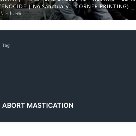
ZENOCIDE | No Sanctuary | CORNER PRINTING)
ブリストル編
Tag
ABORT MASTICATION