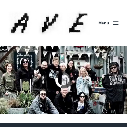
Menu
Column | 「実録・BAD BREEDING + KLONNS +
ZENOCIDE 欧州 / 英国紀行 ～外伝～」By Maeda
(ZENOCIDE | No Sanctuary | CORNER PRINTING)
ブリストル編