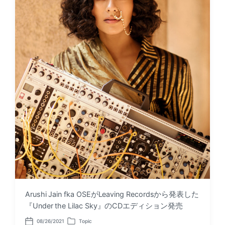
Arushi Jain fka OSEがLeaving Recordsから発表した
『Under the Lilac Sky』のCDエディション発売
08/26/2021
Topic
P
P