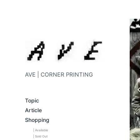
AVE | CORNER PRINTING
Topic
Article
Shopping
| Available
| Sold Out
C