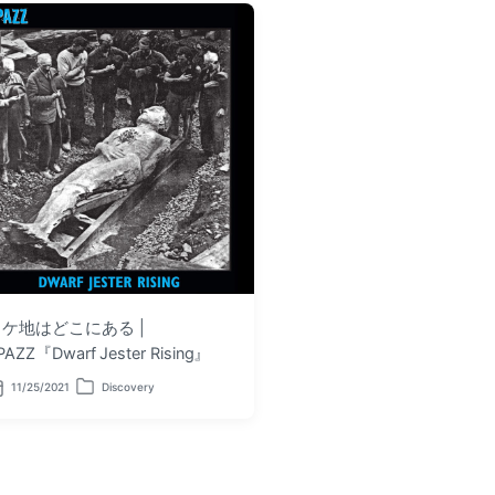
ロケ地はどこにある |
PAZZ『Dwarf Jester Rising』
11/25/2021
Discovery
P
o
s
t
e
d
i