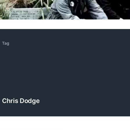
ZENOCIDE | No Sanctuary | CORNER PRINTING)
ブリストル編
Tag
Chris Dodge