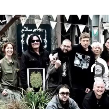
olumn | 「実録・BAD BREEDING + KLONNS + Z