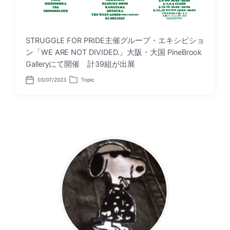
STRUGGLE FOR PRIDE主催グループ・エキシビショ
ン「WE ARE NOT DIVIDED.」大阪・大国 PineBrook
Galleryにて開催 計39組が出展
03/07/2023
Topic
P
P
o
o
s
s
t
t
d
e
a
d
t
i
e
n