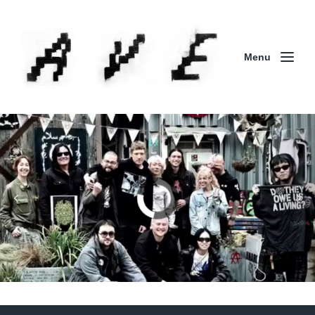
Menu
Column | 「実録・BAD BREEDING + KLONNS +
ZENOCIDE 欧州 / 英国紀行 ～外伝～」By Maeda
(ZENOCIDE | No Sanctuary | CORNER PRINTING)
ブリストル編