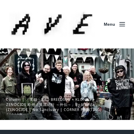
Menu
Column | 「実録・BAD BREEDING + KLONNS +
ZENOCIDE 欧州 / 英国紀行 ～外伝～」By Maeda
(ZENOCIDE | No Sanctuary | CORNER PRINTING)
ブリストル編