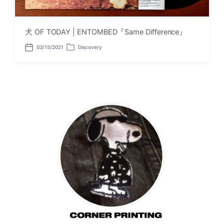
犬 OF TODAY | ENTOMBED『Same Difference』
03/15/2021
Discovery
P
P
o
o
s
s
t
t
d
e
a
d
t
i
e
n