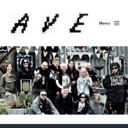
Menu
Column | 「実録・BAD BREEDING + KLONNS +
ZENOCIDE 欧州 / 英国紀行 ～外伝～」By Maeda
(ZENOCIDE | No Sanctuary | CORNER PRINTING)
ブリストル編