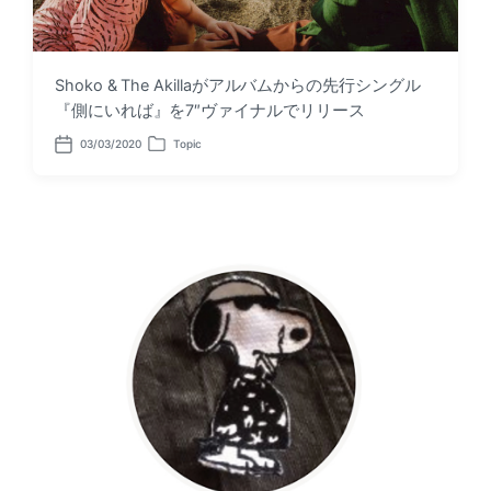
Shoko & The Akillaがアルバムからの先行シングル
『側にいれば』を7″ヴァイナルでリリース
03/03/2020
Topic
P
P
o
o
s
s
t
t
d
e
a
d
t
i
e
n