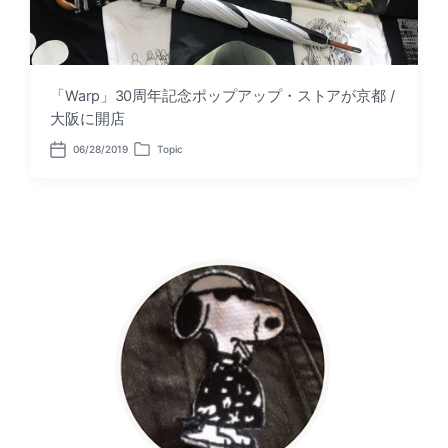
「Warp」30周年記念ポップアップ・ストアが京都 /
大阪に開店
06/28/2019
Topic
P
P
o
o
s
s
t
t
d
e
a
d
t
i
e
n