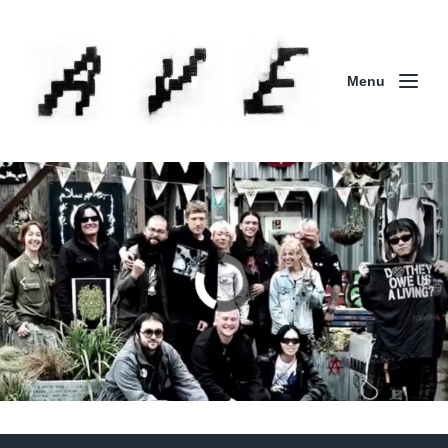
Menu
Column | 「実録・BAD BREEDING + KLONNS +
ZENOCIDE 欧州 / 英国紀行 ～外伝～」By Maeda
(ZENOCIDE | No Sanctuary | CORNER PRINTING)
ブリストル編