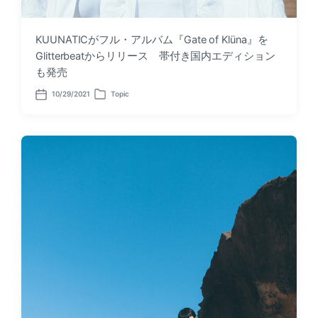
KUUNATICがフル・アルバム『Gate of Klüna』を
Glitterbeatからリリース 帯付き国内エディション
も発売
10/29/2021
Topic
P
P
o
o
s
s
t
t
d
e
a
d
t
i
e
n