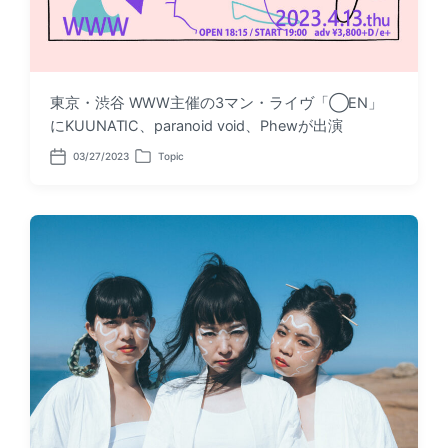
東京・渋谷 WWW主催の3マン・ライヴ「◯EN」
にKUUNATIC、paranoid void、Phewが出演
03/27/2023
Topic
P
P
o
o
s
s
t
t
d
e
a
d
t
i
e
n