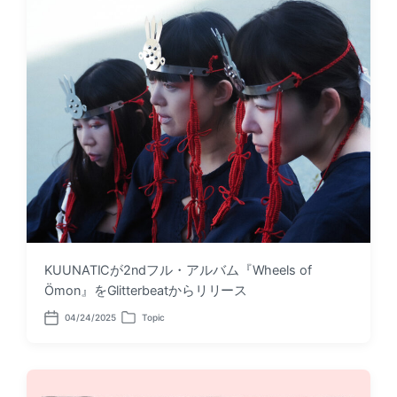
t
i
e
n
KUUNATICが2ndフル・アルバム『Wheels of
Ömon』をGlitterbeatからリリース
04/24/2025
Topic
P
P
o
o
s
s
t
t
d
e
a
d