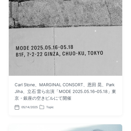
Carl Stone、MARGINAL CONSORT、恩田 晃、Park
Jiha、立石 雷ら出演「MODE 2025.05.16–05.18」東
京・銀座の空きビルにて開催
05/14/2025
Topic
P
P
o
o
s
s
t
t
d
e
a
d