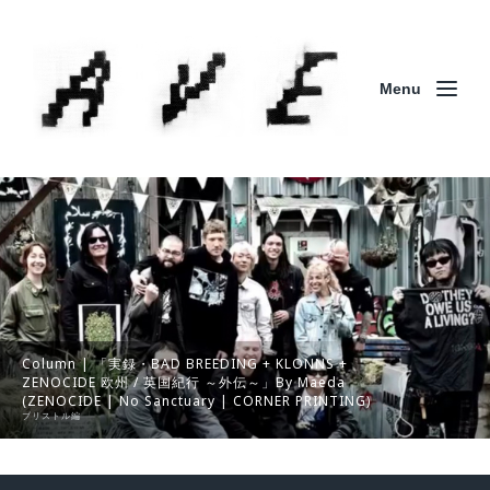
Menu
Column | 「実録・BAD BREEDING + KLONNS +
ZENOCIDE 欧州 / 英国紀行 ～外伝～」By Maeda
(ZENOCIDE | No Sanctuary | CORNER PRINTING)
ブリストル編