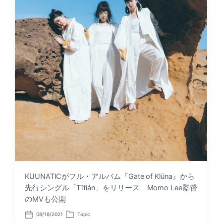
KUUNATICがフル・アルバム『Gate of Klüna』から
先行シングル「Tītián」をリリース Momo Lee監督
のMVも公開
08/18/2021
Topic
P
P