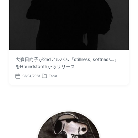
大森日向子が2ndアルバム『stillness, softness...』
をHoundstoothからリリース
08/04/2023
Topic
P
P
o
o
s
s
t
t
d
e
a
d
t
i
e
n