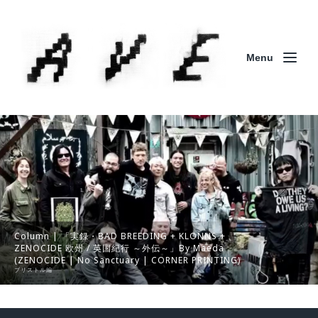
Menu
Column | 「実録・BAD BREEDING + KLONNS +
ZENOCIDE 欧州 / 英国紀行 ～外伝～」By Maeda
(ZENOCIDE | No Sanctuary | CORNER PRINTING)
ブリストル編