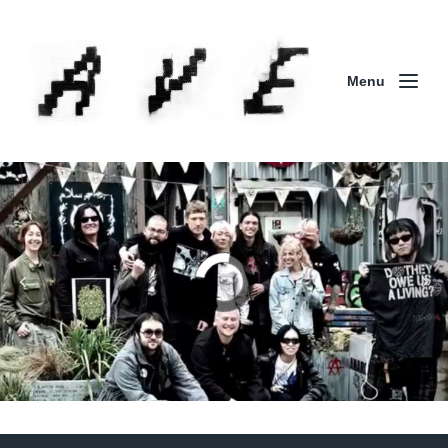
Menu
Column | 「実録・BAD BREEDING + KLONNS +
ZENOCIDE 欧州 / 英国紀行 ～外伝～」By Maeda
(ZENOCIDE | No Sanctuary | CORNER PRINTING)
ブリストル編