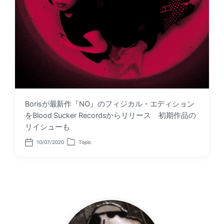
Borisが最新作『NO』のフィジカル・エディション
をBlood Sucker Recordsからリリース 初期作品の
リイシューも
10/07/2020
Topic
P
P
o
o
s
s
t
t
d
e
a
d
t
i
e
n