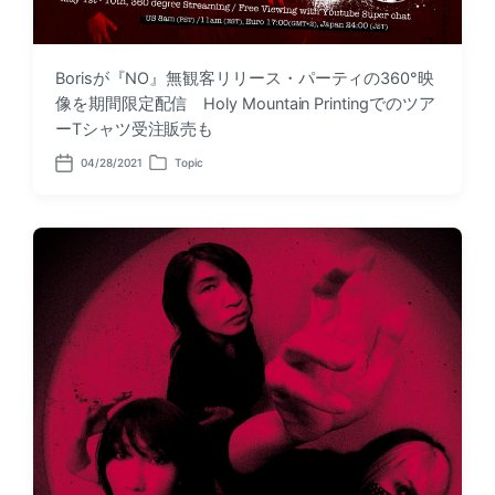
Borisが『NO』無観客リリース・パーティの360°映
像を期間限定配信 Holy Mountain Printingでのツア
ーTシャツ受注販売も
04/28/2021
Topic
P
P
o
o
s
s
t
t
d
e
a
d
t
i
e
n