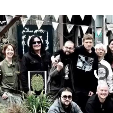
olumn | 「実録・BAD BREEDING + KLONNS + Z