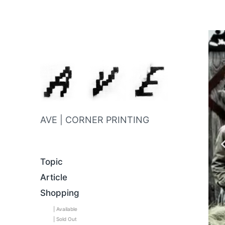
AVE | CORNER PRINTING
Topic
Article
Shopping
| Available
| Sold Out
C