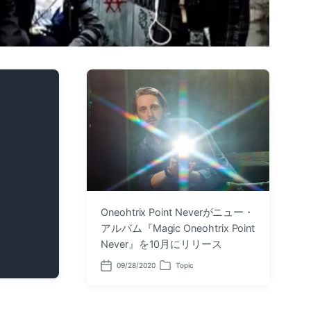
Oneohtrix Point Neverがニュー・
アルバム『Magic Oneohtrix Point
Never』を10月にリリース
09/28/2020
Topic
P
P
o
o
s
s
t
t
d
e