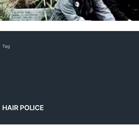
ZENOCIDE | No Sanctuary | CORNER PRINTING)
ブリストル編
Tag
HAIR POLICE