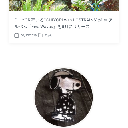
CHIYORI率いる“CHIYORI with LOSTRAINS”が1st ア
ルバム『Five Waves』を9月にリリース
07/25/2019
Topic
P
P
o
o
s
s
t
t
d
e
a
d
t
i
e
n