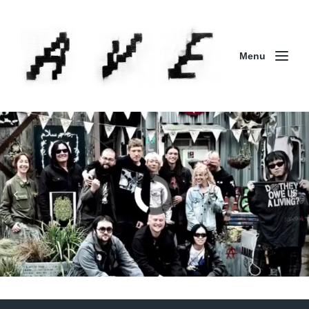
Menu
Column | 「実録・BAD BREEDING + KLONNS +
ZENOCIDE 欧州 / 英国紀行 ～外伝～」By Maeda
(ZENOCIDE | No Sanctuary | CORNER PRINTING)
ブリストル編