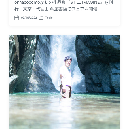
onnacodomoが初の作品集『STILL IMAGINE』を刊
行 東京・代官山 蔦屋書店でフェアを開催
03/16/2022
Topic
P
P
o
o
s
s
t
t
d
e
a
d
t
i
e
n