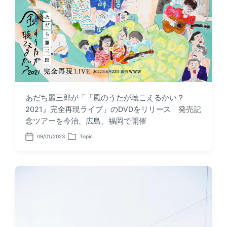
あだち麗三郎が「『風のうたが聴こえるかい？
2021』完全再現ライブ」のDVDをリリース 発売記
念ツアーを今治、広島、福岡で開催
09/01/2023
Topic
P
P
o
o
s
s
t
t
d
e
a
d
t
i
e
n