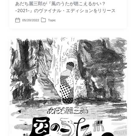
あだち麗三郎が『風のうたが聴こえるかい？
-2021-』のヴァイナル・エディションをリリース
05/20/2022
Topic
P
P
o
o
s
s
t
t
d
e
a
d
t
i
e
n