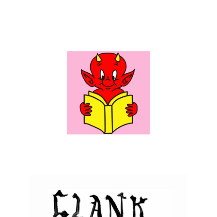
yukifurukawaが新作EP『Perish Song』をリリー
ス 1stアルバム『金貨』収録曲「遡行不良」のMV
も公開
08/05/2021
Topic
P
P
o
o
s
s
t
t
d
e
a
d
t
i
e
n