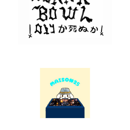
あだち麗三郎が4thソロ・アルバム『アルビレオ』
をリリース
06/28/2019
Topic
P
P
o
o
s
s
t
t
d
e
a
d
t
i
e
n