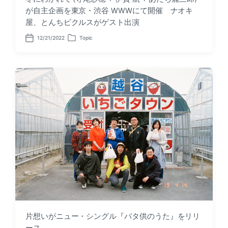
が自主企画を東京・渋谷 WWWにて開催 ナオキ
屋、とんちピクルスがゲスト出演
12/21/2022
Topic
P
P
o
o
s
s
t
t
d
e
a
d
t
i
e
n
片想いがニュー・シングル『バタ供のうた』をリリ