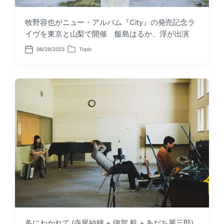
牧野容也がニュー・アルバム『City』の発売記念ラ
イヴを東京と山梨で開催 飯島はるか、浮が出演
06/29/2023
Topic
P
P
o
o
s
s
t
t
d
e
a
d
t
i
e
n
冬にわかれて (寺尾紗穂 + 伊賀 航 + あだち麗三郎)