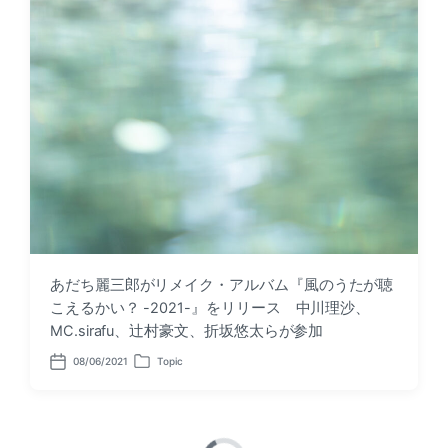
あだち麗三郎がリメイク・アルバム『風のうたが聴
こえるかい？ -2021-』をリリース 中川理沙、
MC.sirafu、辻村豪文、折坂悠太らが参加
08/06/2021
Topic
P
P
o
o
s
s
t
t
d
e
a
d