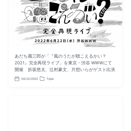
あだち麗三郎が「『風のうたが聴こえるかい？
2021』完全再現ライブ」を東京・渋谷 WWWにて
開催 折坂悠太、辻村豪文、片想いらがゲスト出演
04/22/2022
Topic
P
P
o
o
s
s
t
t
d
e
a
d
t
i
e
n