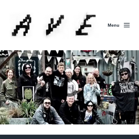
Menu
Column | 「実録・BAD BREEDING + KLONNS +
ZENOCIDE 欧州 / 英国紀行 ～外伝～」By Maeda
(ZENOCIDE | No Sanctuary | CORNER PRINTING)
ブリストル編