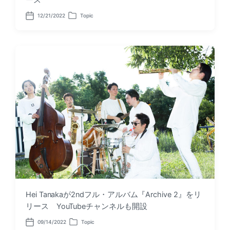
ース
12/21/2022
Topic
P
P
o
o
s
s
t
t
d
e
a
d
t
i
e
n
Hei Tanakaが2ndフル・アルバム『Archive 2』をリ
リース YouTubeチャンネルも開設
09/14/2022
Topic
P
P