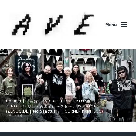
Menu
Column | 「実録・BAD BREEDING + KLONNS +
ZENOCIDE 欧州 / 英国紀行 ～外伝～」By Maeda
(ZENOCIDE | No Sanctuary | CORNER PRINTING)
ブリストル編