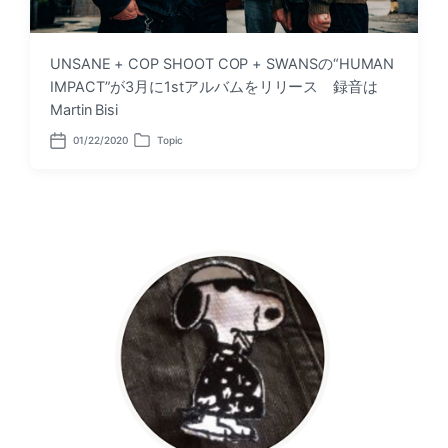
UNSANE + COP SHOOT COP + SWANSの“HUMAN
IMPACT”が3月に1stアルバムをリリース 録音は
Martin Bisi
01/22/2020
Topic
P
P
o
o
s
s
t
t
d
e
a
d
t
i
e
n