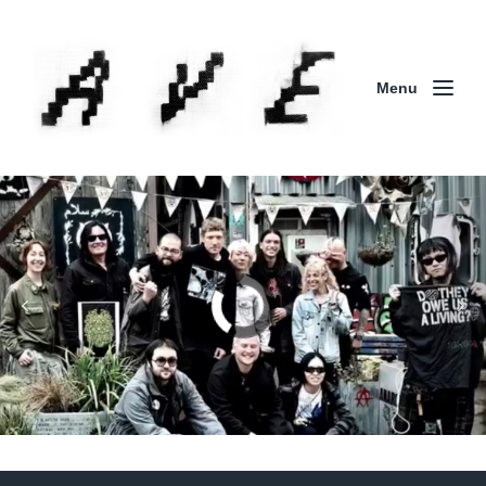
Menu
Column | 「実録・BAD BREEDING + KLONNS +
ZENOCIDE 欧州 / 英国紀行 ～外伝～」By Maeda
(ZENOCIDE | No Sanctuary | CORNER PRINTING)
ブリストル編