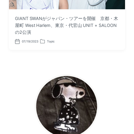
GIANT SWANがジャパン・ツアーを開催 京都・木
屋町 West Harlem、東京・代官山 UNIT + SALOON
の2公演
07/19/2023
Topic
P
P
o
o
s
s
t
t
d
e
a
d
t
i
e
n