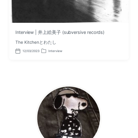
Interview | 井上絵美子 (subversive records)
The Kitchenとわたし
12/03/2023
Interview
P
P
o
o
s
s
t
t
d
e
a
d
t
i
e
n