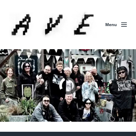
Menu
Column | 「実録・BAD BREEDING + KLONNS +
ZENOCIDE 欧州 / 英国紀行 ～外伝～」By Maeda
(ZENOCIDE | No Sanctuary | CORNER PRINTING)
ブリストル編