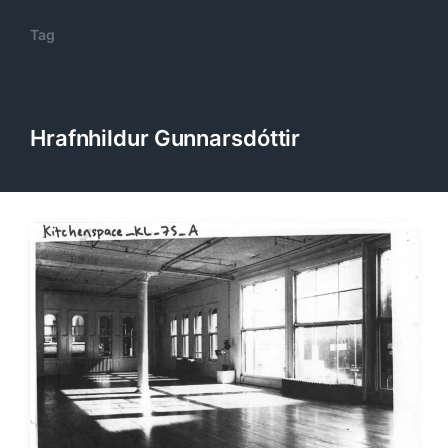
Tag
Hrafnhildur Gunnarsdóttir