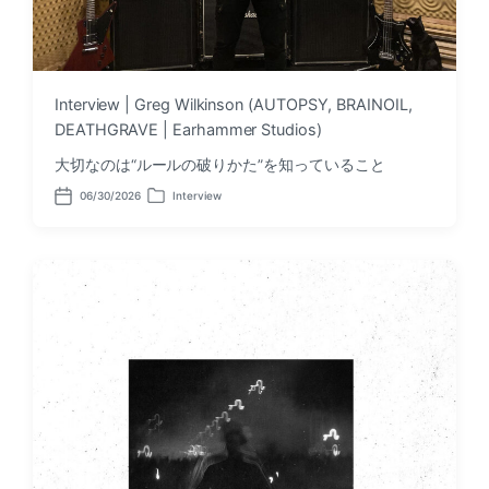
Interview | Greg Wilkinson (AUTOPSY, BRAINOIL,
DEATHGRAVE | Earhammer Studios)
大切なのは“ルールの破りかた”を知っていること
06/30/2026
Interview
P
P
o
o
s
s
t
t
d
e
a
d
t
i
e
n