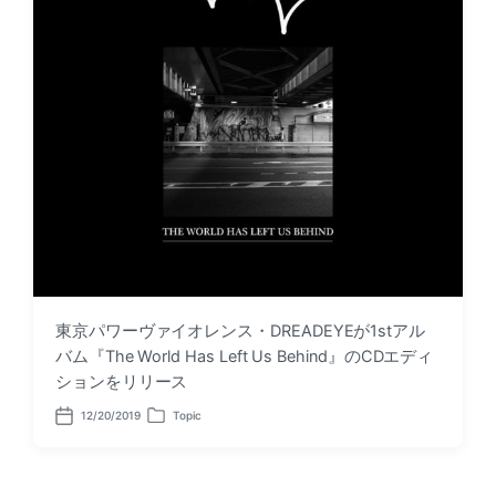
東京パワーヴァイオレンス・DREADEYEが1stアル
バム『The World Has Left Us Behind』のCDエディ
ションをリリース
12/20/2019
Topic
P
P
o
o
s
s
t
t
d
e