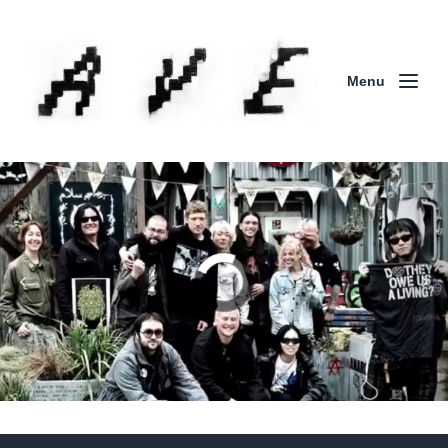
Menu
Column | 「実録・BAD BREEDING + KLONNS +
ZENOCIDE 欧州 / 英国紀行 ～外伝～」By Maeda
(ZENOCIDE | No Sanctuary | CORNER PRINTING)
ブリストル編