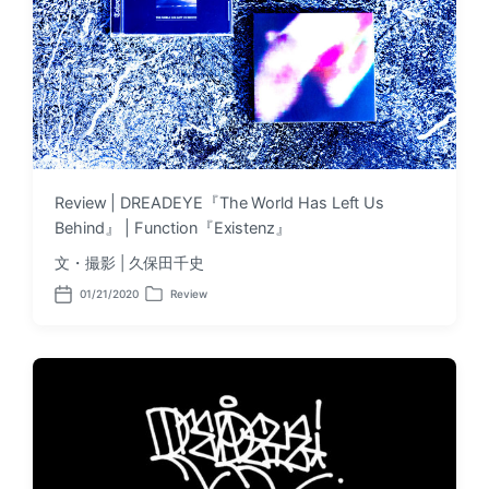
Review | DREADEYE『The World Has Left Us
Behind』 | Function『Existenz』
文・撮影 | 久保田千史
01/21/2020
Review
P
P
o
o
s
s
t
t
d
e
a
d
t
i
e
n