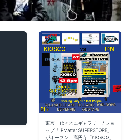
東京・代々木にギャラリー / ショ
ップ「IPMatter SUPERSTORE」
がオープン 高円寺「KIOSCO」