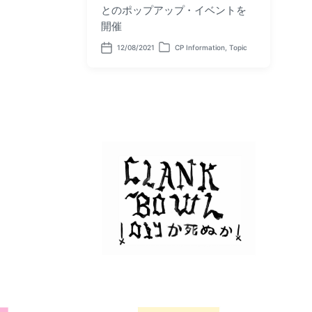
とのポップアップ・イベントを
開催
12/08/2021
CP Information
,
Topic
P
P
o
o
s
s
t
t
d
e
a
d
t
i
e
n