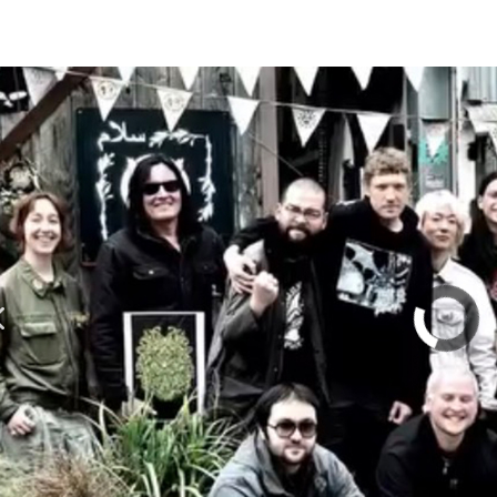
olumn | 「実録・BAD BREEDING + KLONNS + Z