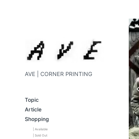
AVE | CORNER PRINTING
Topic
Article
Shopping
| Available
| Sold Out
C