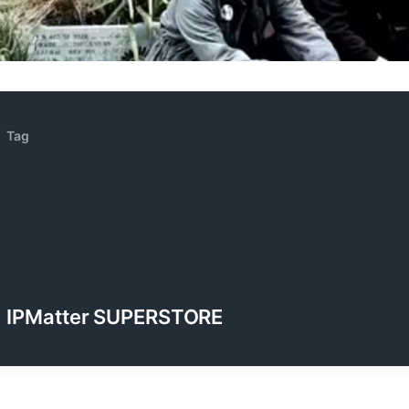
ZENOCIDE | No Sanctuary | CORNER PRINTING)
ブリストル編
Tag
IPMatter SUPERSTORE