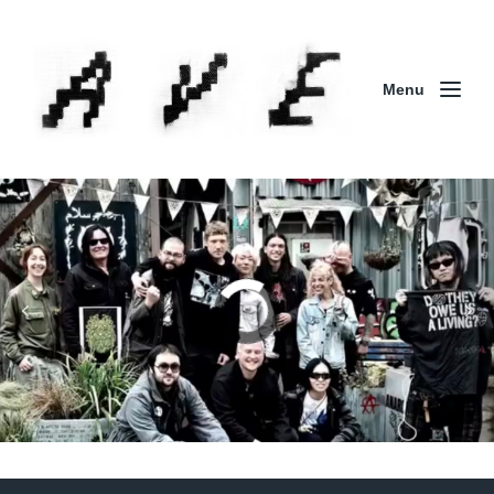
Menu
Column | 「実録・BAD BREEDING + KLONNS +
ZENOCIDE 欧州 / 英国紀行 ～外伝～」By Maeda
(ZENOCIDE | No Sanctuary | CORNER PRINTING)
ブリストル編