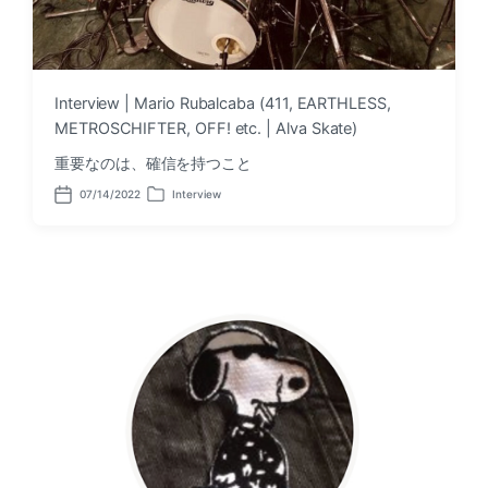
Interview | Mario Rubalcaba (411, EARTHLESS,
METROSCHIFTER, OFF! etc. | Alva Skate)
重要なのは、確信を持つこと
07/14/2022
Interview
P
P
o
o
s
s
t
t
d
e
a
d
t
i
e
n