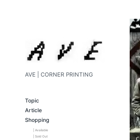
AVE | CORNER PRINTING
Topic
Article
Shopping
| Available
| Sold Out
C