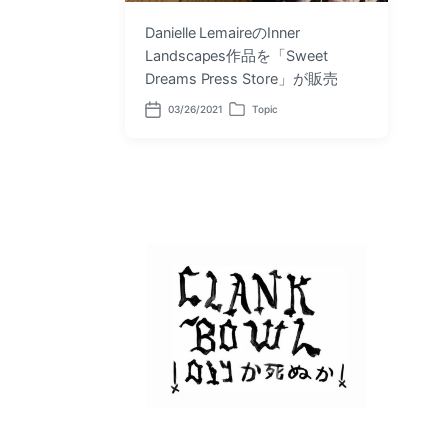
Danielle LemaireのInner
Landscapes作品を「Sweet
Dreams Press Store」が販売
03/26/2021
Topic
P
P
o
o
s
s
t
t
d
e
a
d
t
i
e
n