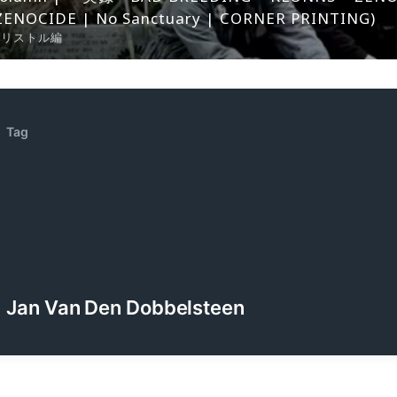
ZENOCIDE | No Sanctuary | CORNER PRINTING)
ブリストル編
Tag
Jan Van Den Dobbelsteen