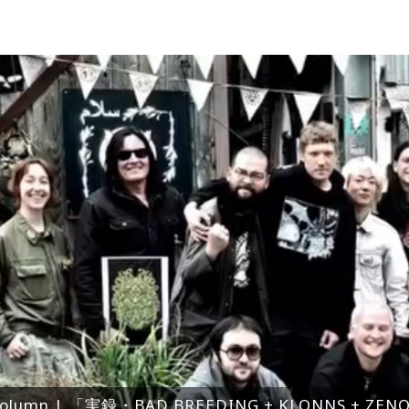
olumn | 「実録・BAD BREEDING + KLONNS + Z