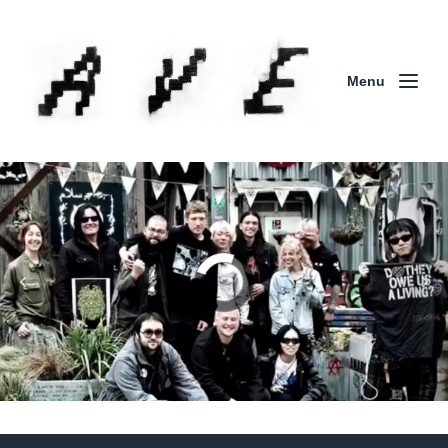
Menu
Column | 「実録・BAD BREEDING + KLONNS +
ZENOCIDE 欧州 / 英国紀行 ～外伝～」By Maeda
(ZENOCIDE | No Sanctuary | CORNER PRINTING)
ブリストル編