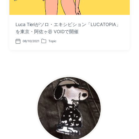
Luca Tieriがソロ・エキシビション「LUCATOPIA」
を東京・阿佐ヶ谷 VOIDで開催
08/10/2021
Topic
P
P
o
o
s
s
t
t
d
e
a
d
t
i
e
n