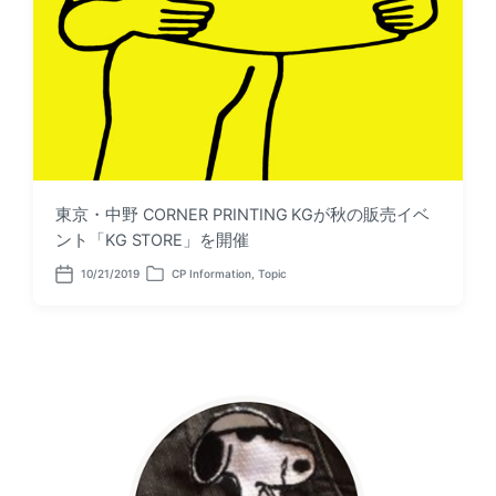
東京・中野 CORNER PRINTING KGが秋の販売イベ
ント「KG STORE」を開催
10/21/2019
CP Information
,
Topic
P
P
o
o
s
s
t
t
d
e
a
d
t
i
e
n