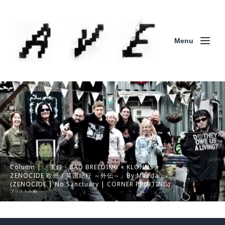
Menu
Column | 「実録・BAD BREEDING + KLONNS +
ZENOCIDE 欧州 / 英国紀行 ～外伝～」By Maeda
(ZENOCIDE | No Sanctuary | CORNER PRINTING)
ブリストル編