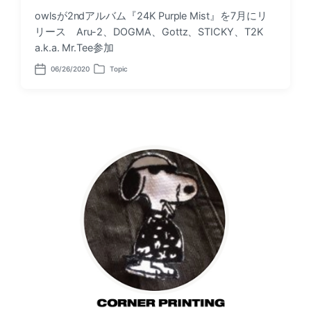
owlsが2ndアルバム『24K Purple Mist』を7月にリ
リース Aru-2、DOGMA、Gottz、STICKY、T2K
a.k.a. Mr.Tee参加
06/26/2020
Topic
P
P
o
o
s
s
t
t
d
e
a
d
t
i
e
n