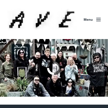
Menu
Column | 「実録・BAD BREEDING + KLONNS +
ZENOCIDE 欧州 / 英国紀行 ～外伝～」By Maeda
(ZENOCIDE | No Sanctuary | CORNER PRINTING)
ブリストル編