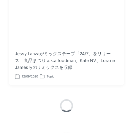
Jessy Lanzaがミックステープ『24/7』をリリー
ス 食品まつり a.k.a foodman、Kate NV、Loraine
Jamesらのリミックスを収録
12/09/2020
Topic
P
P
o
o
s
s
t
t
d
e
a
d
t
i
e
n