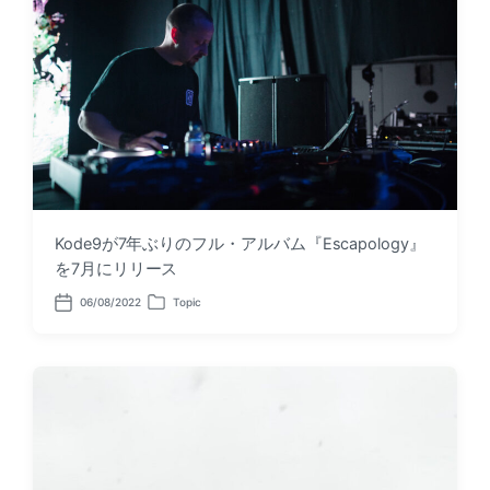
Kode9が7年ぶりのフル・アルバム『Escapology』
を7月にリリース
06/08/2022
Topic
P
P
o
o
s
s
t
t
d
e
a
d
t
i
e
n