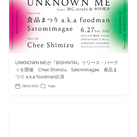
t
i
e
n
UNKNOWN MEが『BISHINTAI』リリース・パーテ
ィを開催 Chee Shimizu、Satomimagae、食品ま
つり a.k.a foodman出演
06/01/2021
Topic
P
P
o
o
s
s
t
t
d
e
a
d
t
i
e
n