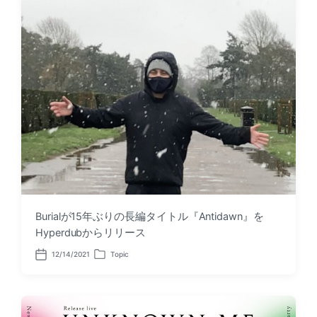
Burialが15年ぶりの長編タイトル『Antidawn』を
Hyperdubからリリース
12/14/2021
Topic
P
P
o
o
s
s
t
t
d
e
a
d