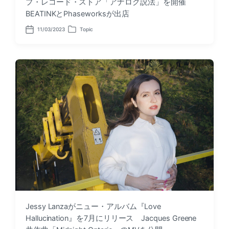
プ・レコード・ストア「アナログ説法」を開催
BEATINKとPhaseworksが出店
11/03/2023
Topic
P
P
o
o
s
s
t
t
d
e
a
d
t
i
e
n
Jessy Lanzaがニュー・アルバム『Love
Hallucination』を7月にリリース Jacques Greene