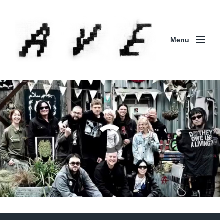
Menu
Column | 「実録・BAD BREEDING + KLONNS +
ZENOCIDE 欧州 / 英国紀行 ～外伝～」By Maeda
(ZENOCIDE | No Sanctuary | CORNER PRINTING)
ブリストル編