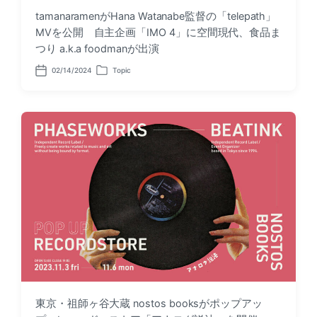
tamanaramenがHana Watanabe監督の「telepath」
MVを公開 自主企画「IMO 4」に空間現代、食品ま
つり a.k.a foodmanが出演
02/14/2024
Topic
P
P
o
o
s
s
t
t
d
e
a
d
t
i
e
n
東京・祖師ヶ谷大蔵 nostos booksがポップアッ