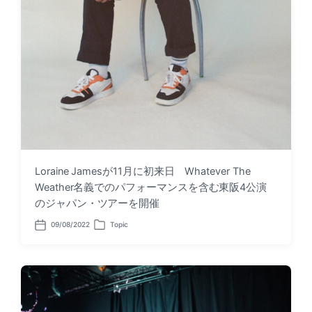
Loraine Jamesが11月に初来日 Whatever The
Weather名義でのパフォーマンスを含む東阪4公演
のジャパン・ツアーを開催
09/08/2022
Topic
P
P
o
o
s
s
t
t
d
e
a
d
t
i
e
n