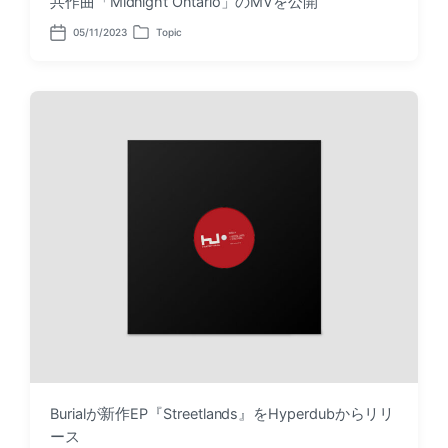
共作曲「Midnight Ontario」のMVを公開
05/11/2023
Topic
P
P
o
o
s
s
t
t
d
e
a
d
t
i
e
n
Burialが新作EP『Streetlands』をHyperdubからリリ
ース