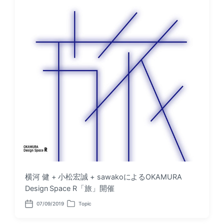
横河 健 + 小松宏誠 + sawakoによるOKAMURA
Design Space R「旅」開催
07/09/2019
Topic
P
P
o
o
s
s