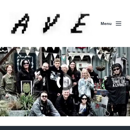
Menu
Column | 「実録・BAD BREEDING + KLONNS +
ZENOCIDE 欧州 / 英国紀行 ～外伝～」By Maeda
(ZENOCIDE | No Sanctuary | CORNER PRINTING)
ブリストル編